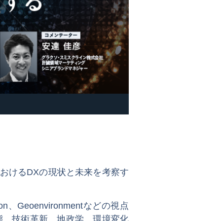
』
おけるDXの現状と未来を考察す
ion、Geoenvironmentなどの視点
態、技術革新、地政学、環境変化