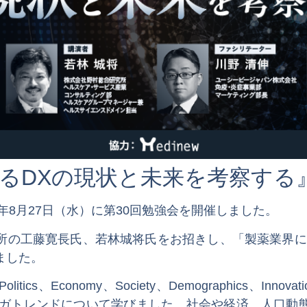
るDXの現状と未来を考察する
年8月27日（水）に第30回勉強会を開催しました。
所の工藤寛長氏、若林城将氏をお招きし、「製薬業界に
ました。
、Economy、Society、Demographics、Innovat
のメガトレンドについて学びました。社会や経済、人口動